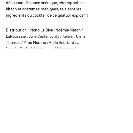
découpant l’espace scénique, chorégraphies 
kitsch et costumes magiques, tels sont les 
ingrédients du cocktail de ce quatuor explosif !
Distribution :  Nono La Diva : Noémie Maton / 
LaRousssie : Julie Castel Jordy / Kélèm : Clem 
Thomas / Mme Morane : Aude Bouttard / J-
Love La Technicienne : Julie Maingonnat
Mise en scène : Valérie Castel Jordy 
Adaptations, traductions, arrangements 
musicaux / Chorégraphies : Les Trash Croutes
Accompagnement vocal : Julie Castel Jordy
Costumes et maquillages : Lilou Poujade / 
Accessoires : Mélanie Bouychou
Régie son : Brice Pellen / Régie lumière : Julie 
Maingonnat