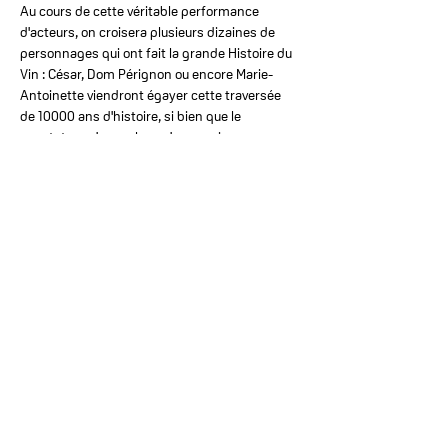
Au cours de cette véritable performance 
d'acteurs, on croisera plusieurs dizaines de 
personnages qui ont fait la grande Histoire du 
Vin : César, Dom Pérignon ou encore Marie-
Antoinette viendront égayer cette traversée 
de 10000 ans d'histoire, si bien que le 
spectateur n'aura plus qu'une envie : 
déboucher une bouteille et refaire le monde.
Auteurs : François Piel-Flamme, Hugo, Klein et 
Lucas Gonzalez
Mise en scène : Lucas Gonzalez
Interprètes : François Piel-Flamme et Hugo 
Klein
Photos : Leah Marciano
L'Astrolab' | scène culturelle