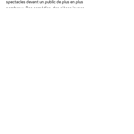
spectacles devant un public de plus en plus 
nombreux. Des comédies, des pièces jeunes 
publics, des drames… Il y en a pour tous les 
goûts ! Cette année encore, la programmation 
sera éclectique et permettra de mettre en 
lumière la pratique théâtrale amateur. 
L'Astrolab' | scène culturelle
Place Charles Trenet
05 62 11 62 66
service.culturel@labarthesurleze.com
Espace François Mitterrand
Place François Fournil
05 62 11 62 66
service.culturel@labarthesurleze.com