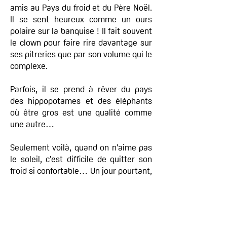
amis au Pays du froid et du Père Noël.
Il se sent heureux comme un ours
polaire sur la banquise ! Il fait souvent
le clown pour faire rire davantage sur
ses pitreries que par son volume qui le
complexe.
Parfois, il se prend à rêver du pays
des hippopotames et des éléphants
où être gros est une qualité comme
une autre…
Seulement voilà, quand on n’aime pas
le soleil, c’est difficile de quitter son
froid si confortable… Un jour pourtant,
un bruit, la glace se brise et Flocon est
emporté. Il dérive, seul au milieu de
l’Océan à la recherche d’un nouveau
chez lui traversant 1001 émotions.