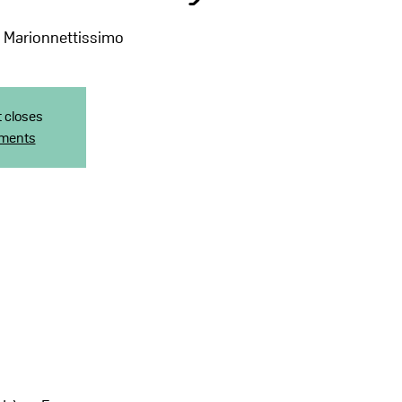
l Marionnettissimo
t closes
ements