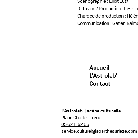
Scénographie : Elliot Lust
Diffusion / Production : Les
Chargée de production : Hélèn
Communication : Gatien Raim
Accueil
L'Astrolab'
Contact
L'Astrolab' | scène culturelle
Place Charles Trenet
05 62 11 62 66
service.culturel@labarthesurleze.com