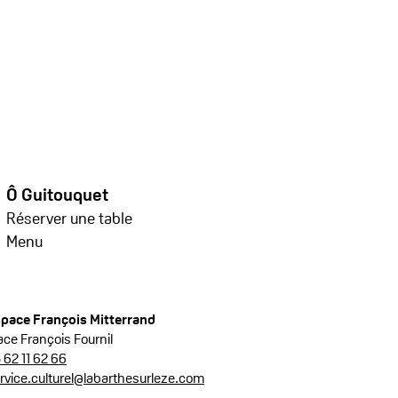
Ô Guitouquet
Réserver u
ne table
Menu
pace François Mitterrand
ace François Fournil
 62 11 62 66
rvice.culturel@labarthesurleze.com