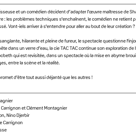
isseuse et un comédien décident d’adapter l’œuvre maîtresse de Sh
are : les problèmes techniques s'enchaînent, le comédien ne retient pa
. Vont-iels arriver à s'entendre pour aller au bout de leur création ?
anglante, hilarante et pleine de fureur, le spectacle questionne l'injon
te dans un verre d’eau, la cie TAC TAC continue son exploration de
Macbeth qui est revisitée, dans un spectacle où la mise en abyme brouill
, entre la scène et la réalité. 
omet d’être tout aussi déjanté que les autres !
agnier
ie Carrignon et Clément Montagnier
on, Nino Djerbir
ie Carrignon
asse