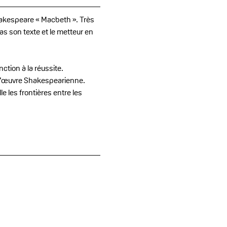
akespeare « Macbeth ». Très 
s son texte et le metteur en 
ction à la réussite.
 l’œuvre Shakespearienne. 
e les frontières entre les 