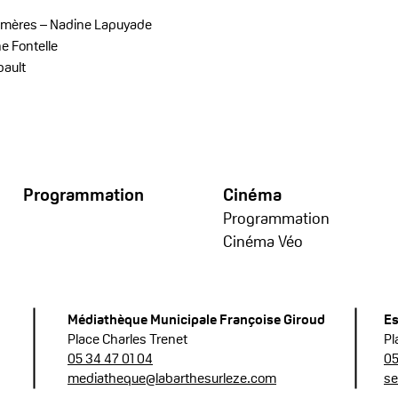
 Gomères – Nadine Lapuyade
e Fontelle
bault
Programmation
Cinéma
Program
mation
Cinéma Véo
Médiathèque Municipale Françoise Giroud
Es
Place Charles Trenet
Pl
05 34 47 01 04
05
mediatheque@labarthesurleze.com
se