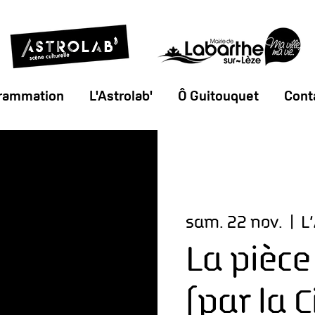
rammation
L'Astrolab'
Ô Guitouquet
Conta
sam. 22 nov.
  |  
L
La pièce
(par la 